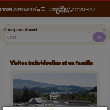
Dialogue
Langue
Français
Deutsch
English
Connexion
Inscrivez-vous
courante
Maison
Cailler
Code promotionnel
-
OK
Ventes
de
billets
en
Visites individuelles et en famille
ligne