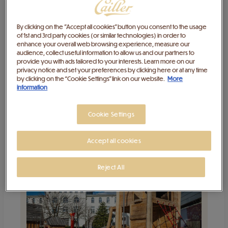
By clicking on the "Accept all cookies" button you consent to the usage
of 1st and 3rd party cookies (or similar technologies) in order to
enhance your overall web browsing experience, measure our
audience, collect useful information to allow us and our partners to
provide you with ads tailored to your interests. Learn more on our
privacy notice and set your preferences by clicking here or at any time
Visite individuelle de la Maison Cailler
by clicking on the “Cookie Settings” link on our website.
More
information
9 Août 2026
-
5 févr. 2027
Cookie Settings
Acheter
Accept all cookies
Reject All