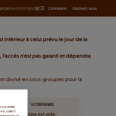
Dialogue
angue
rançais
Deutsch
English
Connexion
Inscrivez-vous
ourante
 inférieur à celui prévu le jour de la
, l’accès n’est pas garanti et dépendra
nt divisé en sous‑groupes pour la
groupe sera réuni.
VOTRE PANIER
 (or similar
ce, collect
Votre panier est vide.
. Learn more on