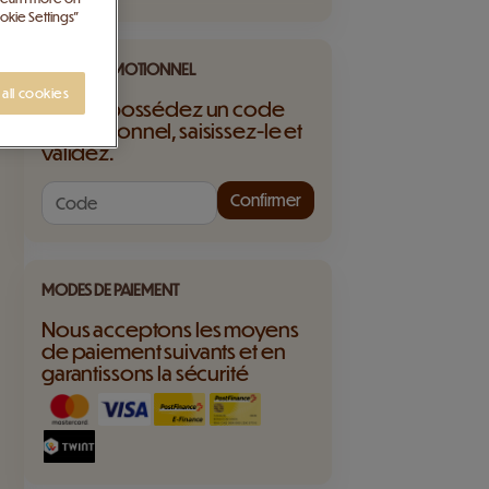
okie Settings”
CODE PROMOTIONNEL
all cookies
Si vous possédez un code
promotionnel, saisissez-le et
validez.
Confirmer
MODES DE PAIEMENT
Nous acceptons les moyens
de paiement suivants et en
garantissons la sécurité