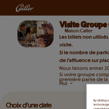
Choix
d'une
date
[Visite
Visite Groupe 
Visite
Groupe
Groupe
(10
Maison Cailler
(10
personnes
Les billets non utilis
personnes
et
visite.
et
+)]
+)
-
Si le nombre de partic
Maison
de l’affluence sur pla
Cailler
Nous faisons entrer 2
Si votre groupe comp
première partie de la 
Plus
La seconde partie est 
Veuillez noter que vo
By clicking 
Choix d'une date
technologie
useful infor